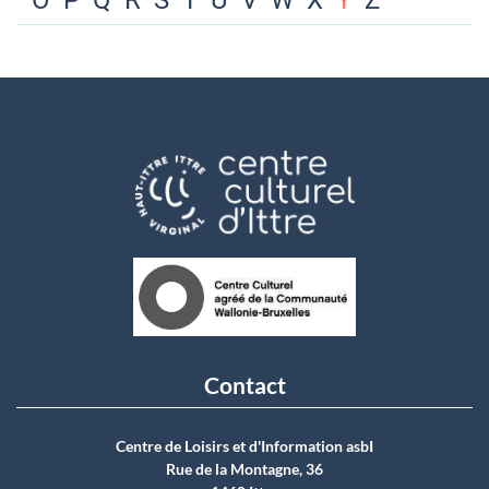
O
P
Q
R
S
T
U
V
W
X
Y
Z
Contact
Centre de Loisirs et d'Information asbI
Rue de la Montagne, 36