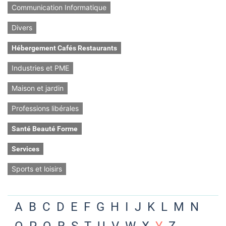
Communication Informatique
Divers
Hébergement Cafés Restaurants
Industries et PME
Maison et jardin
Professions libérales
Santé Beauté Forme
Services
Sports et loisirs
A
B
C
D
E
F
G
H
I
J
K
L
M
N