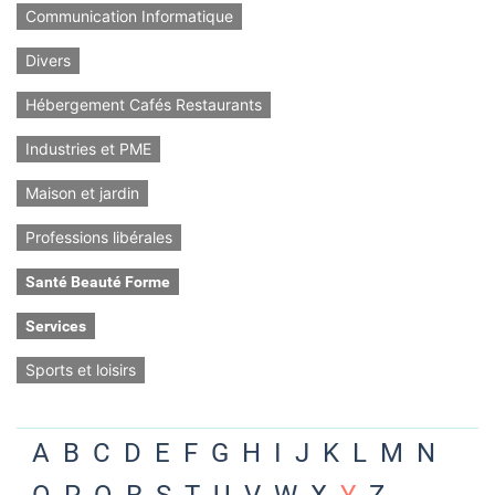
Communication Informatique
Divers
Hébergement Cafés Restaurants
Industries et PME
Maison et jardin
Professions libérales
Santé Beauté Forme
Services
Sports et loisirs
A
B
C
D
E
F
G
H
I
J
K
L
M
N