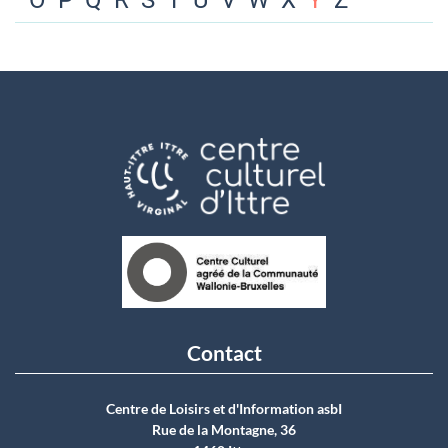
O
P
Q
R
S
T
U
V
W
X
Y
Z
Contact
Centre de Loisirs et d'Information asbI
Rue de la Montagne, 36