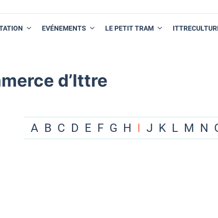
TATION
EVÉNEMENTS
LE PETIT TRAM
ITTRECULTUR
merce d’Ittre
A
B
C
D
E
F
G
H
I
J
K
L
M
N