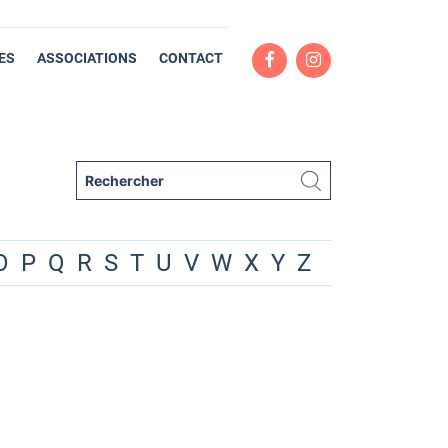
ES
ASSOCIATIONS
CONTACT
O
P
Q
R
S
T
U
V
W
X
Y
Z