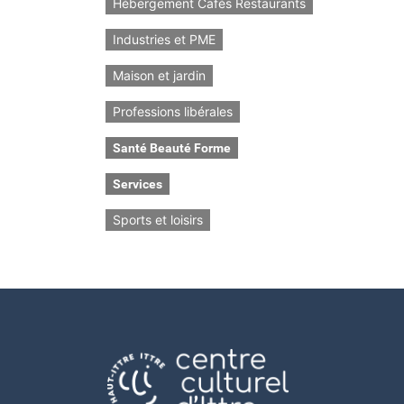
Hébergement Cafés Restaurants
Industries et PME
Maison et jardin
Professions libérales
Santé Beauté Forme
Services
Sports et loisirs