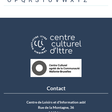
O
P
Q
R
S
T
U
V
W
X
Y
Z
Contact
Centre de Loisirs et d'Information asbI
Rue de la Montagne, 36