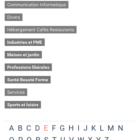
Communication Informatique
Divers
Hébergement Cafés Restaurants
Industries et PME
Maison et jardin
Professions libérales
Santé Beauté Forme
Services
Sports et loisirs
A
B
C
D
E
F
G
H
I
J
K
L
M
N