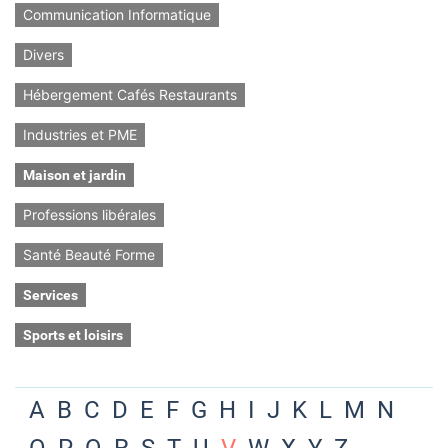
Communication Informatique
Divers
Hébergement Cafés Restaurants
Industries et PME
Maison et jardin
Professions libérales
Santé Beauté Forme
Services
Sports et loisirs
A
B
C
D
E
F
G
H
I
J
K
L
M
N