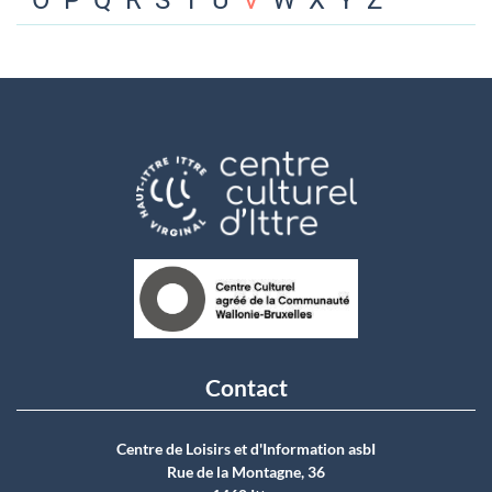
O
P
Q
R
S
T
U
V
W
X
Y
Z
Contact
Centre de Loisirs et d'Information asbI
Rue de la Montagne, 36