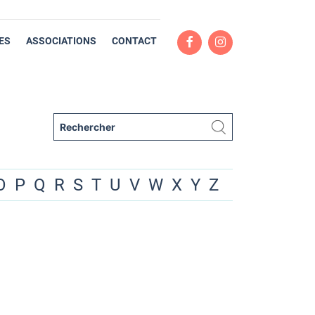
ES
ASSOCIATIONS
CONTACT
O
P
Q
R
S
T
U
V
W
X
Y
Z