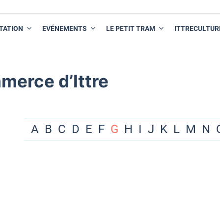
TATION
EVÉNEMENTS
LE PETIT TRAM
ITTRECULTUR
merce d’Ittre
A
B
C
D
E
F
G
H
I
J
K
L
M
N