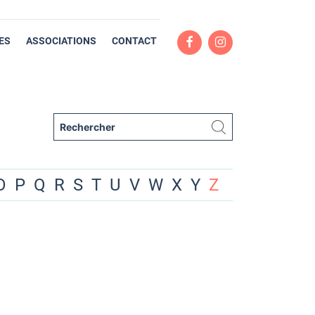
ES
ASSOCIATIONS
CONTACT
O
P
Q
R
S
T
U
V
W
X
Y
Z