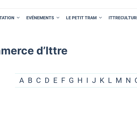
TATION
EVÉNEMENTS
LE PETIT TRAM
ITTRECULTUR
merce d’Ittre
A
B
C
D
E
F
G
H
I
J
K
L
M
N