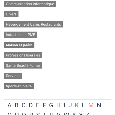
Communication Informatique
Divers
Hébergement Cafés Restaurants
Industries et PME
Maison et jardin
Professions libérales
Santé Beauté Forme
Services
Sports et loisirs
A
B
C
D
E
F
G
H
I
J
K
L
M
N