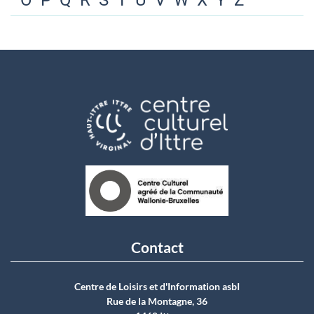
O
P
Q
R
S
T
U
V
W
X
Y
Z
Contact
Centre de Loisirs et d'Information asbI
Rue de la Montagne, 36