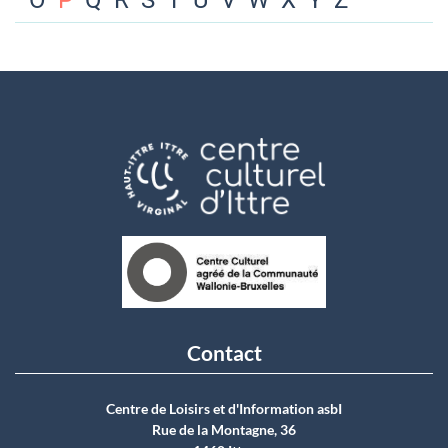
O
P
Q
R
S
T
U
V
W
X
Y
Z
Contact
Centre de Loisirs et d'Information asbI
Rue de la Montagne, 36