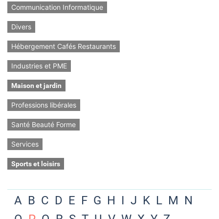
Communication Informatique
Divers
Hébergement Cafés Restaurants
Industries et PME
Maison et jardin
Professions libérales
Santé Beauté Forme
Services
Sports et loisirs
A
B
C
D
E
F
G
H
I
J
K
L
M
N