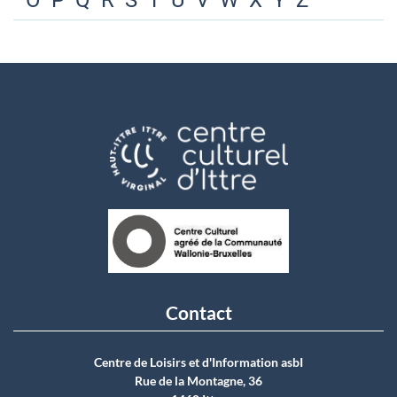
O
P
Q
R
S
T
U
V
W
X
Y
Z
Contact
Centre de Loisirs et d'Information asbI
Rue de la Montagne, 36