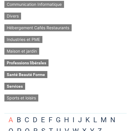
Communication Informatique
Divers
Hébergement Cafés Restaurants
Industries et PME
Maison et jardin
Professions libérales
Santé Beauté Forme
Services
Sports et loisirs
A
B
C
D
E
F
G
H
I
J
K
L
M
N