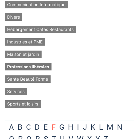
Communication Informatique
Divers
Hébergement Cafés Restaurants
Industries et PME
Maison et jardin
Professions libérales
Santé Beauté Forme
Services
Sports et loisirs
A
B
C
D
E
F
G
H
I
J
K
L
M
N