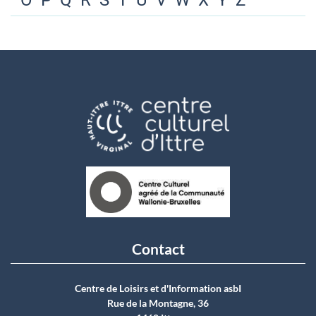
O
P
Q
R
S
T
U
V
W
X
Y
Z
Contact
Centre de Loisirs et d'Information asbI
Rue de la Montagne, 36