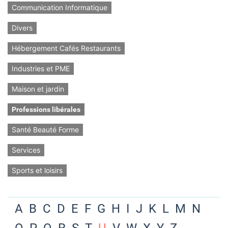
Communication Informatique
Divers
Hébergement Cafés Restaurants
Industries et PME
Maison et jardin
Professions libérales
Santé Beauté Forme
Services
Sports et loisirs
A
B
C
D
E
F
G
H
I
J
K
L
M
N