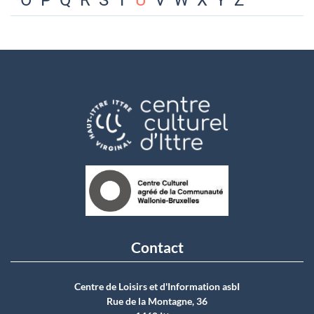
O
P
Q
R
S
T
U
V
W
X
Y
Z
Contact
Centre de Loisirs et d'Information asbI
Rue de la Montagne, 36