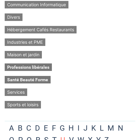
Communication Informatique
Divers
Hébergement Cafés Restaurants
Industries et PME
Maison et jardin
Professions libérales
Santé Beauté Forme
Services
Sports et loisirs
A
B
C
D
E
F
G
H
I
J
K
L
M
N