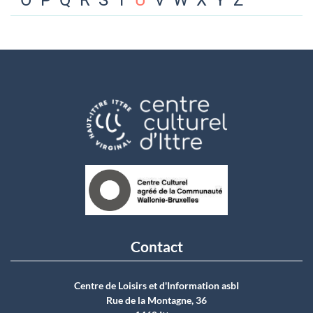
O
P
Q
R
S
T
U
V
W
X
Y
Z
Contact
Centre de Loisirs et d'Information asbI
Rue de la Montagne, 36