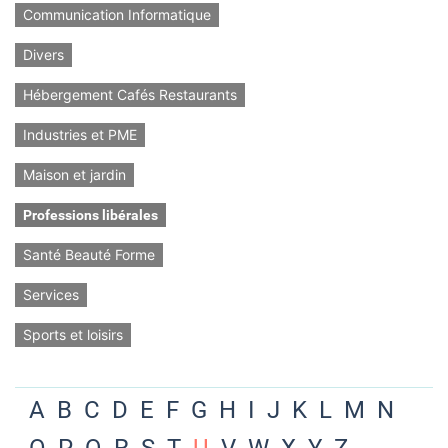
Communication Informatique
Divers
Hébergement Cafés Restaurants
Industries et PME
Maison et jardin
Professions libérales
Santé Beauté Forme
Services
Sports et loisirs
A
B
C
D
E
F
G
H
I
J
K
L
M
N