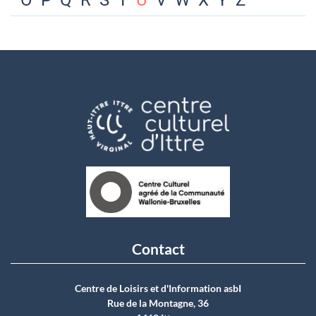
O
P
Q
R
S
T
U
V
W
X
Y
Z
Contact
Centre de Loisirs et d'Information asbI
Rue de la Montagne, 36