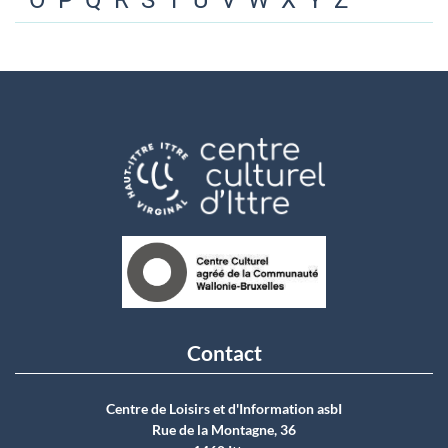
O
P
Q
R
S
T
U
V
W
X
Y
Z
Contact
Centre de Loisirs et d'Information asbI
Rue de la Montagne, 36