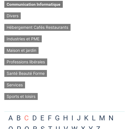
Communication Informatique
Divers
Hébergement Cafés Restaurants
Industries et PME
Maison et jardin
Professions libérales
Santé Beauté Forme
Services
Sports et loisirs
A
B
C
D
E
F
G
H
I
J
K
L
M
N