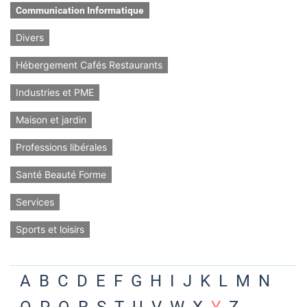
Communication Informatique
Divers
Hébergement Cafés Restaurants
Industries et PME
Maison et jardin
Professions libérales
Santé Beauté Forme
Services
Sports et loisirs
A
B
C
D
E
F
G
H
I
J
K
L
M
N