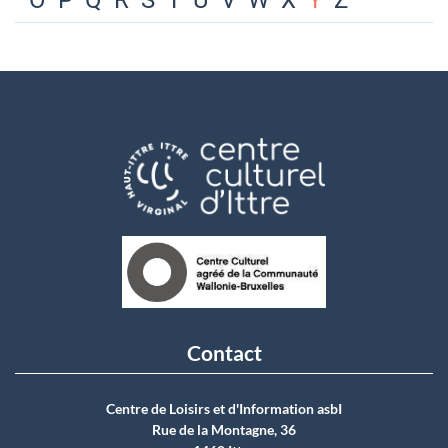
O
P
Q
R
S
T
U
V
W
X
Y
Z
Contact
Centre de Loisirs et d'Information asbI
Rue de la Montagne, 36