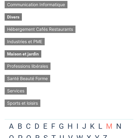
Communication Informatique
Divers
Hébergement Cafés Restaurants
Industries et PME
Maison et jardin
Professions libérales
Santé Beauté Forme
Services
Sports et loisirs
A
B
C
D
E
F
G
H
I
J
K
L
M
N