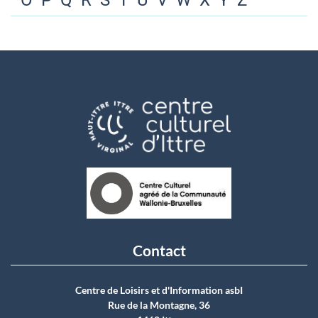
O
P
Q
R
S
T
U
V
W
X
Y
Z
Contact
Centre de Loisirs et d'Information asbI
Rue de la Montagne, 36