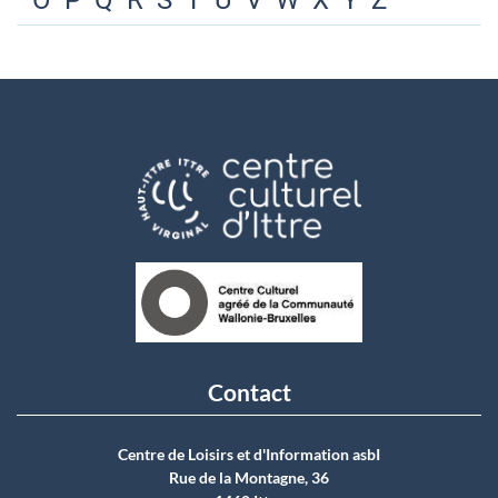
O
P
Q
R
S
T
U
V
W
X
Y
Z
Contact
Centre de Loisirs et d'Information asbI
Rue de la Montagne, 36