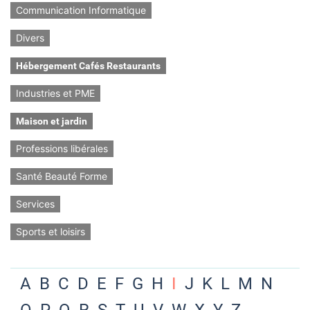
Communication Informatique
Divers
Hébergement Cafés Restaurants
Industries et PME
Maison et jardin
Professions libérales
Santé Beauté Forme
Services
Sports et loisirs
A
B
C
D
E
F
G
H
I
J
K
L
M
N