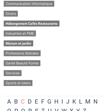
Communication Informatique
Divers
Hébergement Cafés Restaurants
Industries et PME
Maison et jardin
Professions libérales
Santé Beauté Forme
Services
Sports et loisirs
A
B
C
D
E
F
G
H
I
J
K
L
M
N