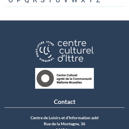
O
P
Q
R
S
T
U
V
W
X
Y
Z
Contact
Centre de Loisirs et d'Information asbI
Rue de la Montagne, 36