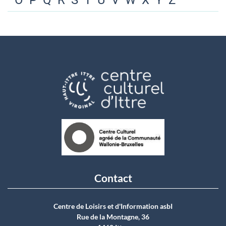
O
P
Q
R
S
T
U
V
W
X
Y
Z
Contact
Centre de Loisirs et d'Information asbI
Rue de la Montagne, 36