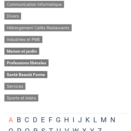
Communication Informatique
Divers
Hébergement Cafés Restaurants
Industries et PME
Maison et jardin
Professions libérales
Santé Beauté Forme
Services
Sports et loisirs
A
B
C
D
E
F
G
H
I
J
K
L
M
N