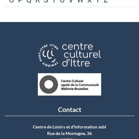
O
P
Q
R
S
T
U
V
W
X
Y
Z
Contact
Centre de Loisirs et d'Information asbI
Rue de la Montagne, 36