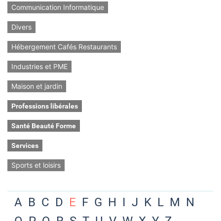
Communication Informatique
Divers
Hébergement Cafés Restaurants
Industries et PME
Maison et jardin
Professions libérales
Santé Beauté Forme
Services
Sports et loisirs
A
B
C
D
E
F
G
H
I
J
K
L
M
N