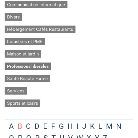
Communication Informatique
Divers
Hébergement Cafés Restaurants
Industries et PME
Maison et jardin
Professions libérales
Santé Beauté Forme
Services
Sports et loisirs
A
B
C
D
E
F
G
H
I
J
K
L
M
N