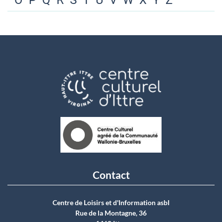
O
P
Q
R
S
T
U
V
W
X
Y
Z
Contact
Centre de Loisirs et d'Information asbI
Rue de la Montagne, 36