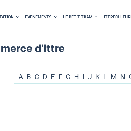
TATION
EVÉNEMENTS
LE PETIT TRAM
ITTRECULTUR
merce d’Ittre
A
B
C
D
E
F
G
H
I
J
K
L
M
N