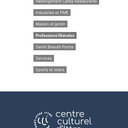
Hébergement Cafés Restaurants
Industries et PME
Maison et jardin
Professions libérales
Santé Beauté Forme
Services
Sports et loisirs