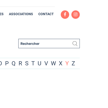
ES
ASSOCIATIONS
CONTACT
O
P
Q
R
S
T
U
V
W
X
Y
Z