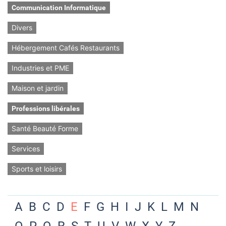
Communication Informatique
Divers
Hébergement Cafés Restaurants
Industries et PME
Maison et jardin
Professions libérales
Santé Beauté Forme
Services
Sports et loisirs
A
B
C
D
E
F
G
H
I
J
K
L
M
N