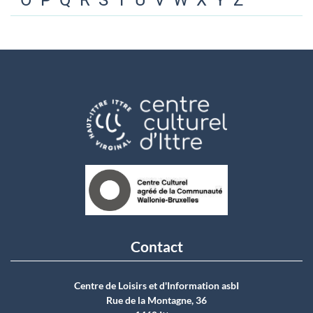
O
P
Q
R
S
T
U
V
W
X
Y
Z
Contact
Centre de Loisirs et d'Information asbI
Rue de la Montagne, 36