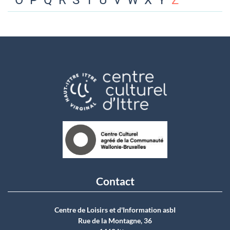
O
P
Q
R
S
T
U
V
W
X
Y
Z
Contact
Centre de Loisirs et d'Information asbI
Rue de la Montagne, 36