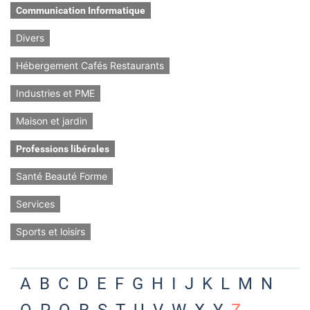
Communication Informatique
Divers
Hébergement Cafés Restaurants
Industries et PME
Maison et jardin
Professions libérales
Santé Beauté Forme
Services
Sports et loisirs
A
B
C
D
E
F
G
H
I
J
K
L
M
N