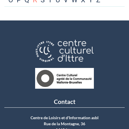
O
P
Q
R
S
T
U
V
W
X
Y
Z
Contact
Centre de Loisirs et d'Information asbI
Rue de la Montagne, 36