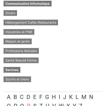
Communication Informatique
Divers
Hébergement Cafés Restaurants
Industries et PME
Maison et jardin
Professions libérales
Santé Beauté Forme
Services
Sports et loisirs
A
B
C
D
E
F
G
H
I
J
K
L
M
N