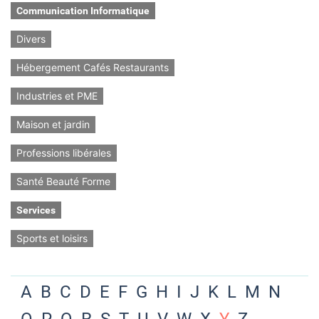
Communication Informatique
Divers
Hébergement Cafés Restaurants
Industries et PME
Maison et jardin
Professions libérales
Santé Beauté Forme
Services
Sports et loisirs
A
B
C
D
E
F
G
H
I
J
K
L
M
N