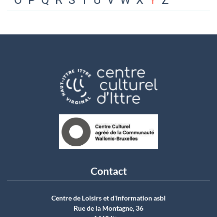
O
P
Q
R
S
T
U
V
W
X
Y
Z
Contact
Centre de Loisirs et d'Information asbI
Rue de la Montagne, 36