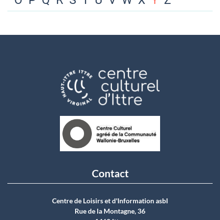
O
P
Q
R
S
T
U
V
W
X
Y
Z
Contact
Centre de Loisirs et d'Information asbI
Rue de la Montagne, 36