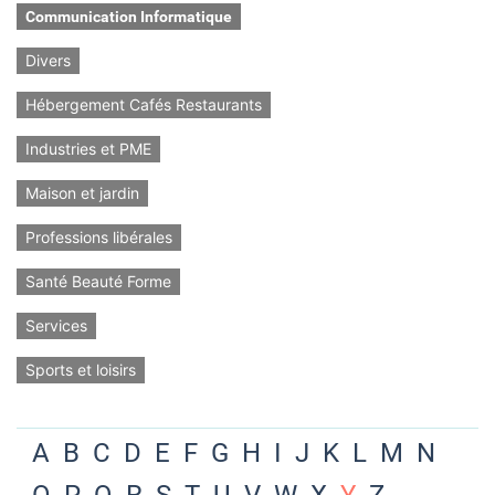
Communication Informatique
Divers
Hébergement Cafés Restaurants
Industries et PME
Maison et jardin
Professions libérales
Santé Beauté Forme
Services
Sports et loisirs
A
B
C
D
E
F
G
H
I
J
K
L
M
N