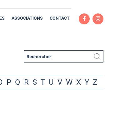
ES
ASSOCIATIONS
CONTACT
O
P
Q
R
S
T
U
V
W
X
Y
Z