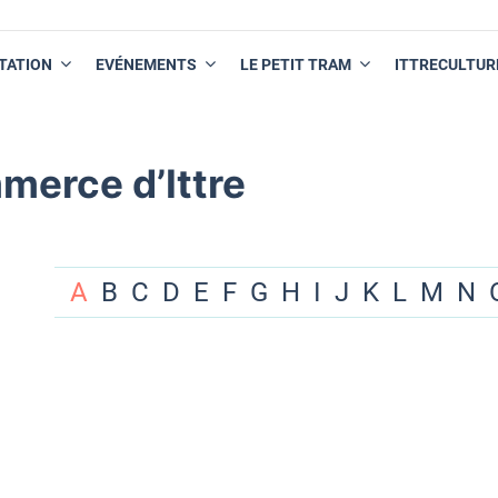
TATION
EVÉNEMENTS
LE PETIT TRAM
ITTRECULTUR
merce d’Ittre
A
B
C
D
E
F
G
H
I
J
K
L
M
N