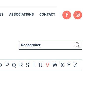
ES
ASSOCIATIONS
CONTACT
O
P
Q
R
S
T
U
V
W
X
Y
Z