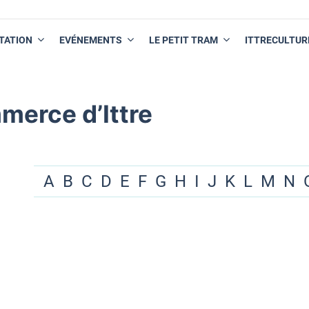
TATION
EVÉNEMENTS
LE PETIT TRAM
ITTRECULTUR
merce d’Ittre
A
B
C
D
E
F
G
H
I
J
K
L
M
N