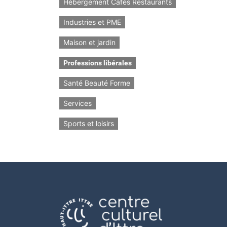
Hébergement Cafés Restaurants
Industries et PME
Maison et jardin
Professions libérales
Santé Beauté Forme
Services
Sports et loisirs