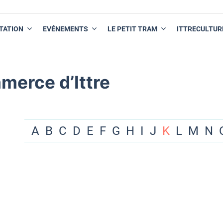
TATION
EVÉNEMENTS
LE PETIT TRAM
ITTRECULTUR
merce d’Ittre
A
B
C
D
E
F
G
H
I
J
K
L
M
N