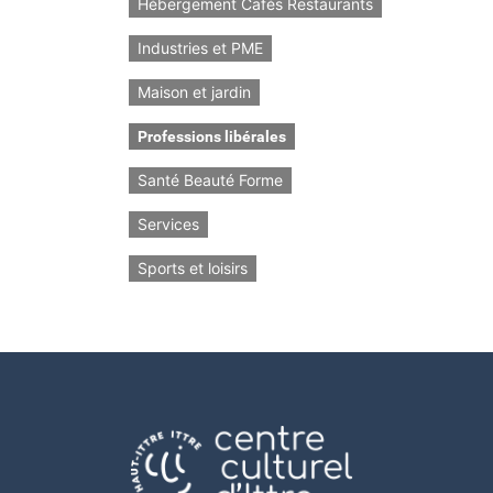
Hébergement Cafés Restaurants
Industries et PME
Maison et jardin
Professions libérales
Santé Beauté Forme
Services
Sports et loisirs