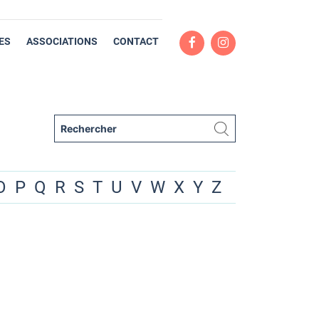
ES
ASSOCIATIONS
CONTACT
O
P
Q
R
S
T
U
V
W
X
Y
Z