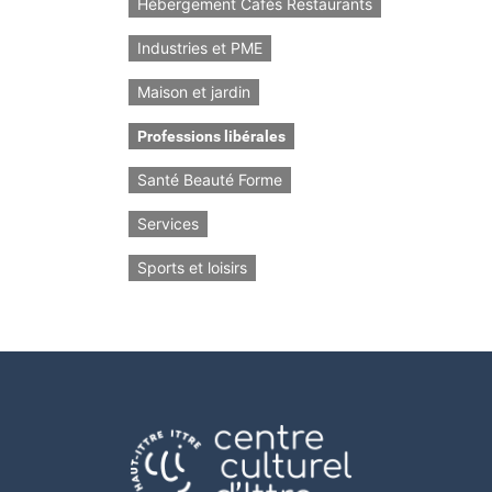
Hébergement Cafés Restaurants
Industries et PME
Maison et jardin
Professions libérales
Santé Beauté Forme
Services
Sports et loisirs