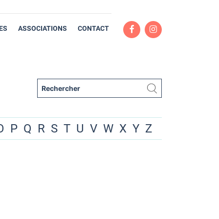
ES
ASSOCIATIONS
CONTACT
O
P
Q
R
S
T
U
V
W
X
Y
Z