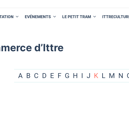
TATION
EVÉNEMENTS
LE PETIT TRAM
ITTRECULTUR
merce d’Ittre
A
B
C
D
E
F
G
H
I
J
K
L
M
N