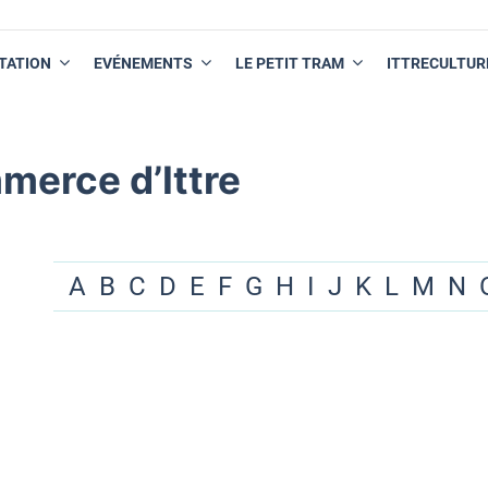
TATION
EVÉNEMENTS
LE PETIT TRAM
ITTRECULTUR
merce d’Ittre
A
B
C
D
E
F
G
H
I
J
K
L
M
N