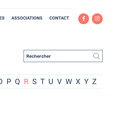
ES
ASSOCIATIONS
CONTACT
O
P
Q
R
S
T
U
V
W
X
Y
Z