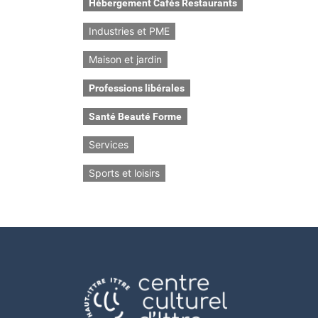
Hébergement Cafés Restaurants
Industries et PME
Maison et jardin
Professions libérales
Santé Beauté Forme
Services
Sports et loisirs