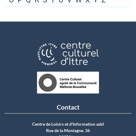
O
P
Q
R
S
T
U
V
W
X
Y
Z
Contact
Centre de Loisirs et d'Information asbI
Rue de la Montagne, 36