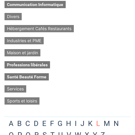
Communication Informatique
Divers
Hébergement Cafés Restaurants
Industries et PME
Maison et jardin
Professions libérales
Santé Beauté Forme
Services
Sports et loisirs
A
B
C
D
E
F
G
H
I
J
K
L
M
N