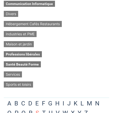
Communication Informatique
Divers
Hébergement Cafés Restaurants
Industries et PME
Maison et jardin
Professions libérales
Santé Beauté Forme
Services
Sports et loisirs
A
B
C
D
E
F
G
H
I
J
K
L
M
N