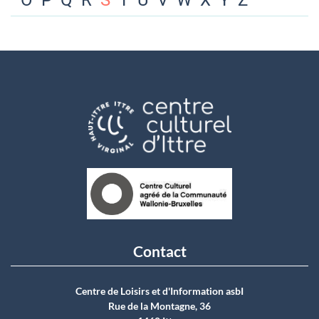
O
P
Q
R
S
T
U
V
W
X
Y
Z
Contact
Centre de Loisirs et d'Information asbI
Rue de la Montagne, 36