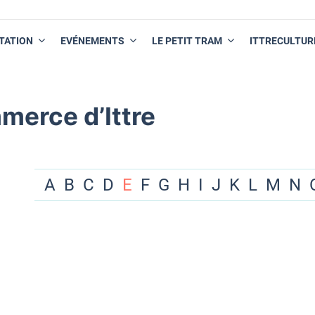
TATION
EVÉNEMENTS
LE PETIT TRAM
ITTRECULTUR
merce d’Ittre
A
B
C
D
E
F
G
H
I
J
K
L
M
N