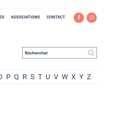
ES
ASSOCIATIONS
CONTACT
O
P
Q
R
S
T
U
V
W
X
Y
Z