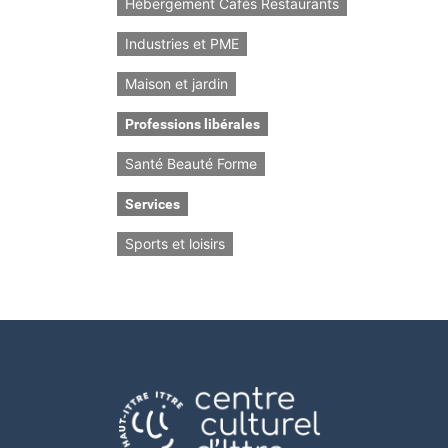
Hébergement Cafés Restaurants
Industries et PME
Maison et jardin
Professions libérales
Santé Beauté Forme
Services
Sports et loisirs