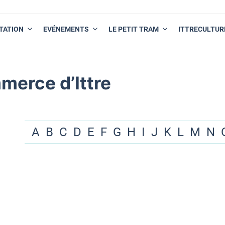
TATION
EVÉNEMENTS
LE PETIT TRAM
ITTRECULTUR
merce d’Ittre
A
B
C
D
E
F
G
H
I
J
K
L
M
N