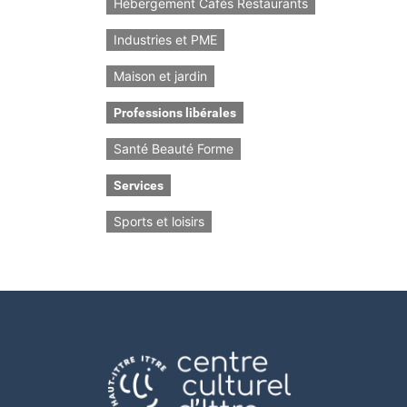
Hébergement Cafés Restaurants
Industries et PME
Maison et jardin
Professions libérales
Santé Beauté Forme
Services
Sports et loisirs