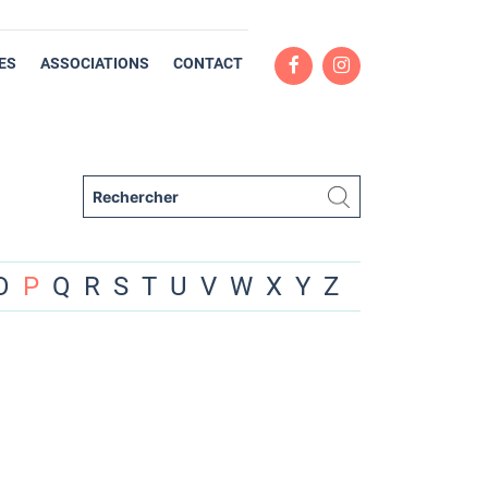
ES
ASSOCIATIONS
CONTACT
O
P
Q
R
S
T
U
V
W
X
Y
Z