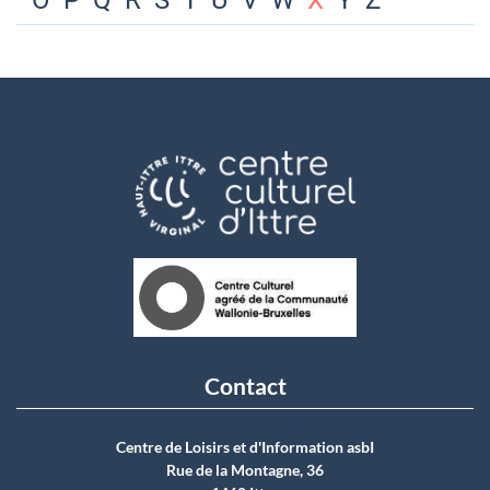
O
P
Q
R
S
T
U
V
W
X
Y
Z
Contact
Centre de Loisirs et d'Information asbI
Rue de la Montagne, 36