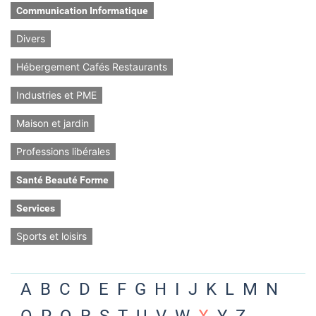
Communication Informatique
Divers
Hébergement Cafés Restaurants
Industries et PME
Maison et jardin
Professions libérales
Santé Beauté Forme
Services
Sports et loisirs
A
B
C
D
E
F
G
H
I
J
K
L
M
N