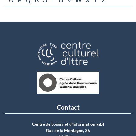
O
P
Q
R
S
T
U
V
W
X
Y
Z
Contact
Centre de Loisirs et d'Information asbI
Rue de la Montagne, 36