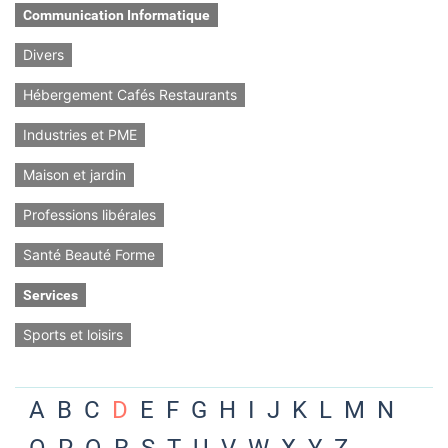
Communication Informatique
Divers
Hébergement Cafés Restaurants
Industries et PME
Maison et jardin
Professions libérales
Santé Beauté Forme
Services
Sports et loisirs
A
B
C
D
E
F
G
H
I
J
K
L
M
N