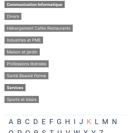
Communication Informatique
Divers
Hébergement Cafés Restaurants
Industries et PME
Maison et jardin
Professions libérales
Santé Beauté Forme
Services
Sports et loisirs
A
B
C
D
E
F
G
H
I
J
K
L
M
N