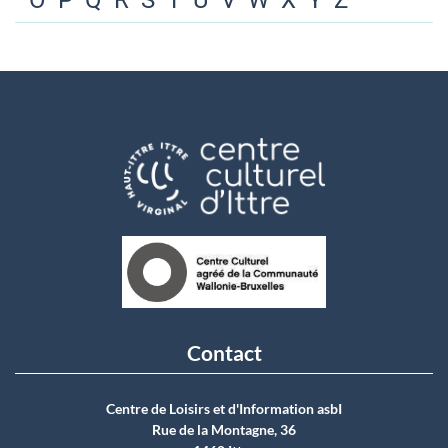
O
P
Q
R
S
T
U
V
W
X
Y
Z
Contact
Centre de Loisirs et d'Information asbI
Rue de la Montagne, 36