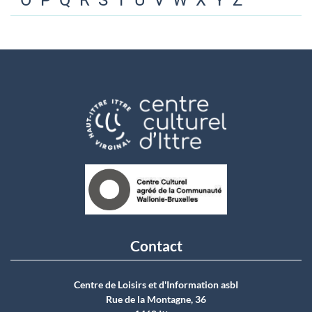
O
P
Q
R
S
T
U
V
W
X
Y
Z
Contact
Centre de Loisirs et d'Information asbI
Rue de la Montagne, 36