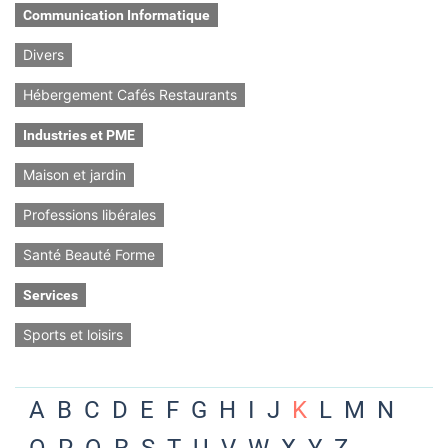
Communication Informatique
Divers
Hébergement Cafés Restaurants
Industries et PME
Maison et jardin
Professions libérales
Santé Beauté Forme
Services
Sports et loisirs
A
B
C
D
E
F
G
H
I
J
K
L
M
N