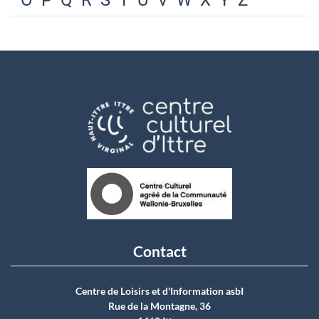
O
P
Q
R
S
T
U
V
W
X
Y
Z
Contact
Centre de Loisirs et d'Information asbI
Rue de la Montagne, 36