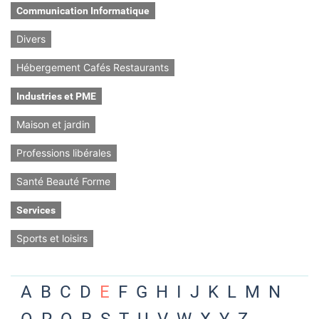
Communication Informatique
Divers
Hébergement Cafés Restaurants
Industries et PME
Maison et jardin
Professions libérales
Santé Beauté Forme
Services
Sports et loisirs
A
B
C
D
E
F
G
H
I
J
K
L
M
N