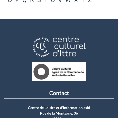
O
P
Q
R
S
T
U
V
W
X
Y
Z
Contact
Centre de Loisirs et d'Information asbI
Rue de la Montagne, 36