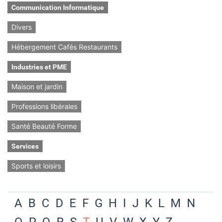
Communication Informatique
Divers
Hébergement Cafés Restaurants
Industries et PME
Maison et jardin
Professions libérales
Santé Beauté Forme
Services
Sports et loisirs
A
B
C
D
E
F
G
H
I
J
K
L
M
N