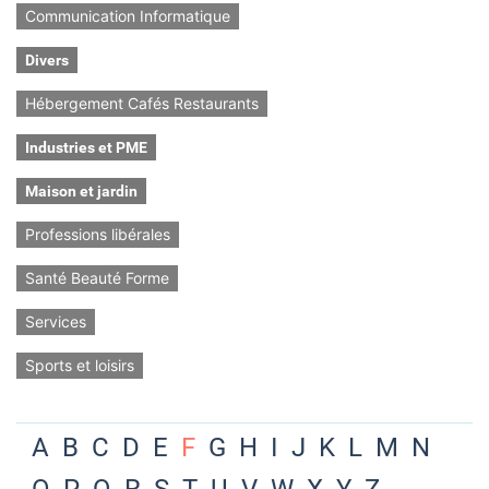
Communication Informatique
Divers
Hébergement Cafés Restaurants
Industries et PME
Maison et jardin
Professions libérales
Santé Beauté Forme
Services
Sports et loisirs
A
B
C
D
E
F
G
H
I
J
K
L
M
N