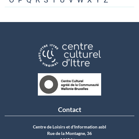
O
P
Q
R
S
T
U
V
W
X
Y
Z
Contact
Centre de Loisirs et d'Information asbI
Rue de la Montagne, 36