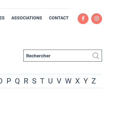
ES
ASSOCIATIONS
CONTACT
O
P
Q
R
S
T
U
V
W
X
Y
Z