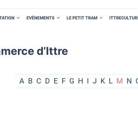
TATION
EVÉNEMENTS
LE PETIT TRAM
ITTRECULTUR
merce d’Ittre
A
B
C
D
E
F
G
H
I
J
K
L
M
N