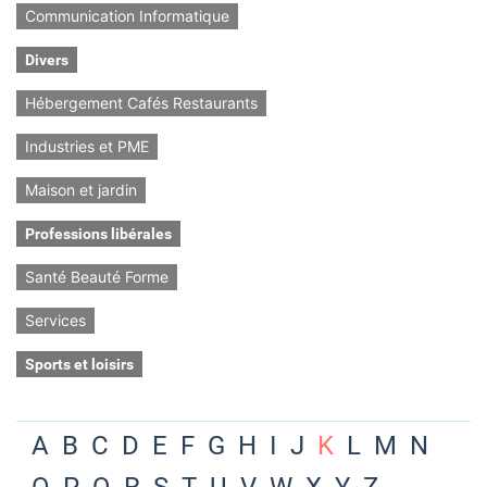
Communication Informatique
Divers
Hébergement Cafés Restaurants
Industries et PME
Maison et jardin
Professions libérales
Santé Beauté Forme
Services
Sports et loisirs
A
B
C
D
E
F
G
H
I
J
K
L
M
N