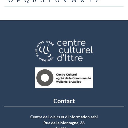
O
P
Q
R
S
T
U
V
W
X
Y
Z
Contact
Centre de Loisirs et d'Information asbI
Rue de la Montagne, 36