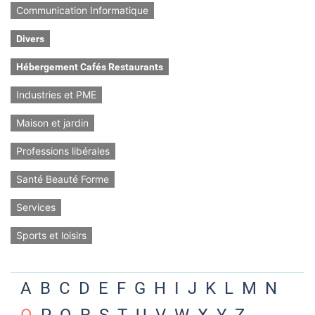
Communication Informatique
Divers
Hébergement Cafés Restaurants
Industries et PME
Maison et jardin
Professions libérales
Santé Beauté Forme
Services
Sports et loisirs
A
B
C
D
E
F
G
H
I
J
K
L
M
N