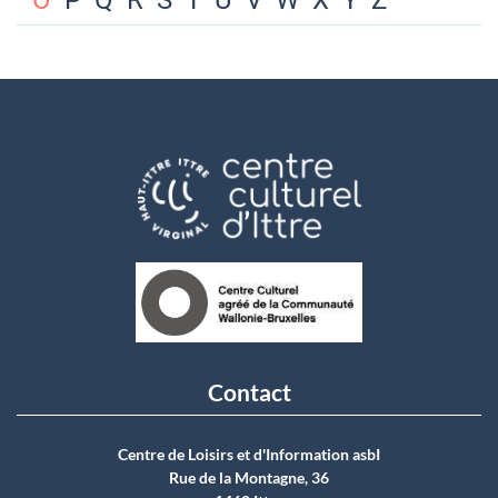
O
P
Q
R
S
T
U
V
W
X
Y
Z
Contact
Centre de Loisirs et d'Information asbI
Rue de la Montagne, 36