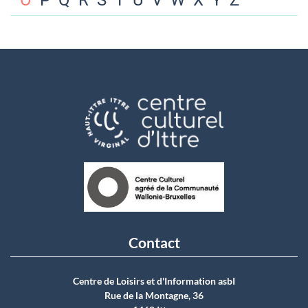
O
P
Q
R
S
T
U
V
W
X
Y
Z
Contact
Centre de Loisirs et d'Information asbI
Rue de la Montagne, 36