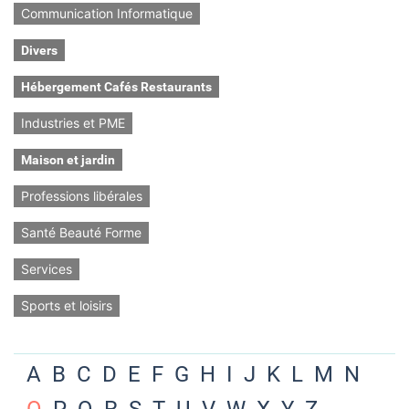
Communication Informatique
Divers
Hébergement Cafés Restaurants
Industries et PME
Maison et jardin
Professions libérales
Santé Beauté Forme
Services
Sports et loisirs
A
B
C
D
E
F
G
H
I
J
K
L
M
N