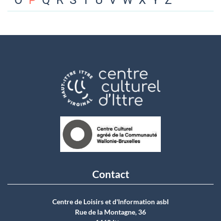
O
P
Q
R
S
T
U
V
W
X
Y
Z
Contact
Centre de Loisirs et d'Information asbI
Rue de la Montagne, 36