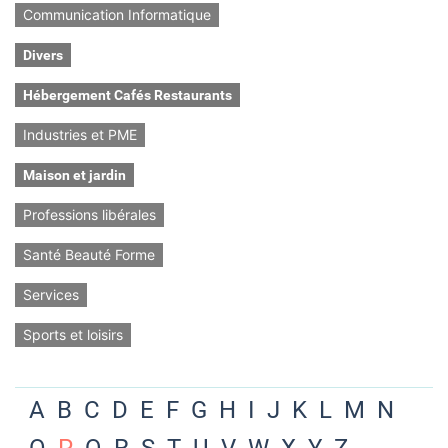
Communication Informatique
Divers
Hébergement Cafés Restaurants
Industries et PME
Maison et jardin
Professions libérales
Santé Beauté Forme
Services
Sports et loisirs
A
B
C
D
E
F
G
H
I
J
K
L
M
N