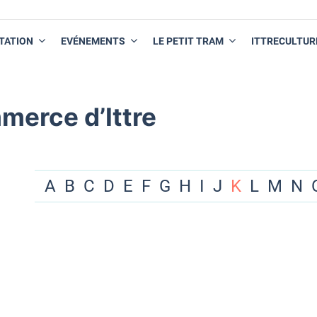
TATION
EVÉNEMENTS
LE PETIT TRAM
ITTRECULTUR
merce d’Ittre
A
B
C
D
E
F
G
H
I
J
K
L
M
N