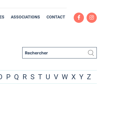
ES
ASSOCIATIONS
CONTACT
O
P
Q
R
S
T
U
V
W
X
Y
Z